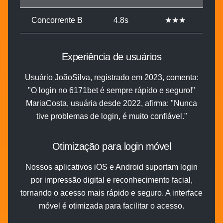
Concorrente B
4.8s
★★★
Experiência de usuários
Usuário JoãoSilva, registrado em 2023, comenta:
"O login no 6171bet é sempre rápido e seguro!"
MariaCosta, usuária desde 2022, afirma: "Nunca
tive problemas de login, é muito confiável."
Otimização para login móvel
Nossos aplicativos iOS e Android suportam login
por
impressão digital
e
reconhecimento facial
,
tornando o acesso mais rápido e seguro. A interface
móvel é otimizada para facilitar o acesso.