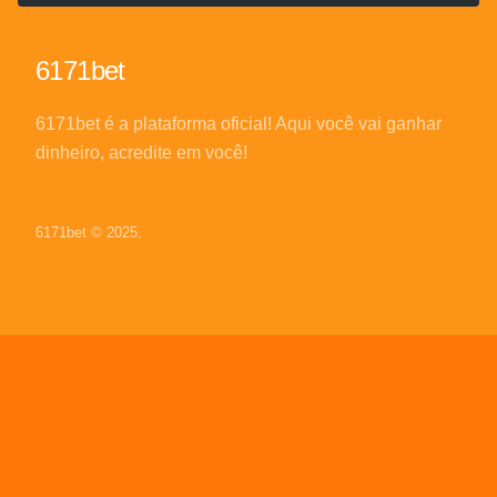
6171bet
6171bet é a plataforma oficial! Aqui você vai ganhar
dinheiro, acredite em você!
6171bet © 2025.