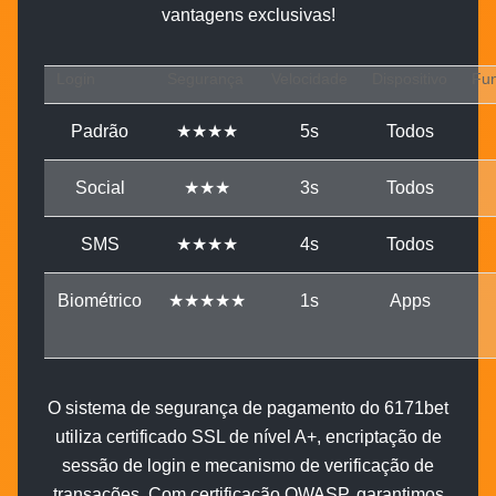
vantagens exclusivas!
Login
Segurança
Velocidade
Dispositivo
Fun
Padrão
★★★★
5s
Todos
Social
★★★
3s
Todos
SMS
★★★★
4s
Todos
Biométrico
★★★★★
1s
Apps
O sistema de segurança de pagamento do 6171bet
utiliza certificado SSL de nível A+, encriptação de
sessão de login e mecanismo de verificação de
transações. Com certificação OWASP, garantimos